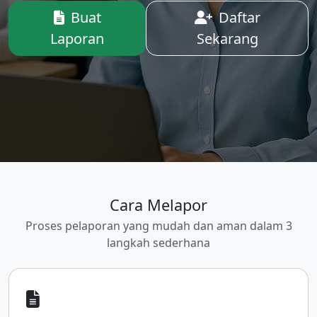
Buat
Daftar
Laporan
Sekarang
Cara Melapor
Proses pelaporan yang mudah dan aman dalam 3
langkah sederhana