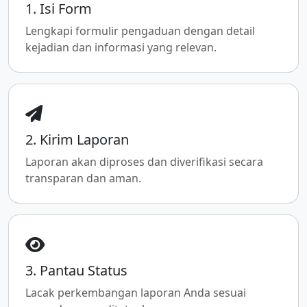
1. Isi Form
Lengkapi formulir pengaduan dengan detail
kejadian dan informasi yang relevan.
2. Kirim Laporan
Laporan akan diproses dan diverifikasi secara
transparan dan aman.
3. Pantau Status
Lacak perkembangan laporan Anda sesuai