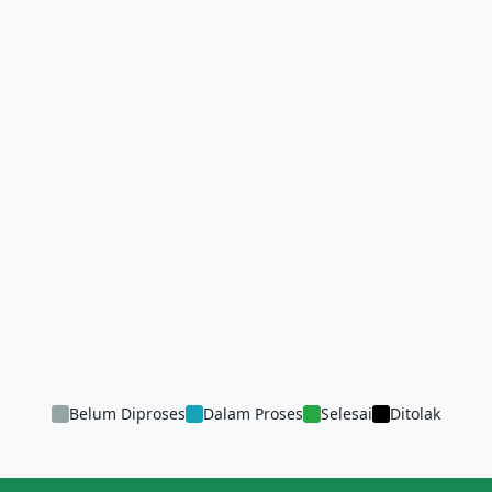
Belum Diproses
Dalam Proses
Selesai
Ditolak